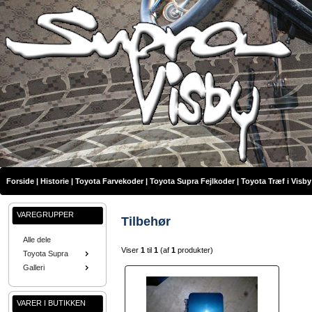
Forside
|
Historie
|
Toyota Farvekoder
|
Toyota Supra Fejlkoder
|
Toyota Træf i Visby
VAREGRUPPER
Tilbehør
Alle dele
Viser
1
til
1
(af
1
produkter)
Toyota Supra
Galleri
VARER I BUTIKKEN