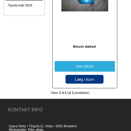
Toyota træf 2019
Benzin dæksel
DKK 240,00
Læg i kurv
Viser
1
til
1
(af
1
produkter)
KONTAKT INFO
Supra Visby • Tingvej 11, Visby • 6261 Bredebro
Åbningstider: Efter aftale.