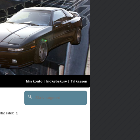
Min konto
|
Indkøbskurv
|
Til kassen
ltat sider:
1