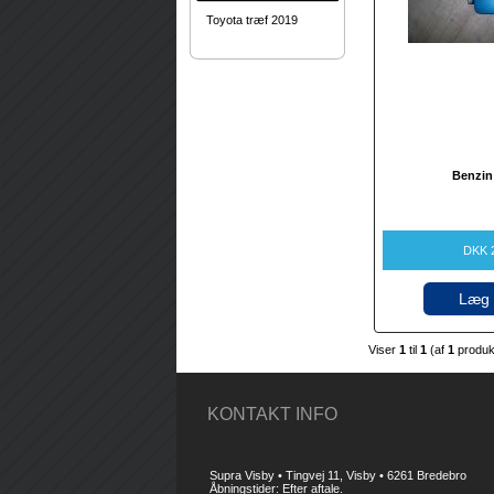
Toyota træf 2019
Benzin
DKK 
Læg 
Viser
1
til
1
(af
1
produ
KONTAKT INFO
Supra Visby • Tingvej 11, Visby • 6261 Bredebro
Åbningstider: Efter aftale.