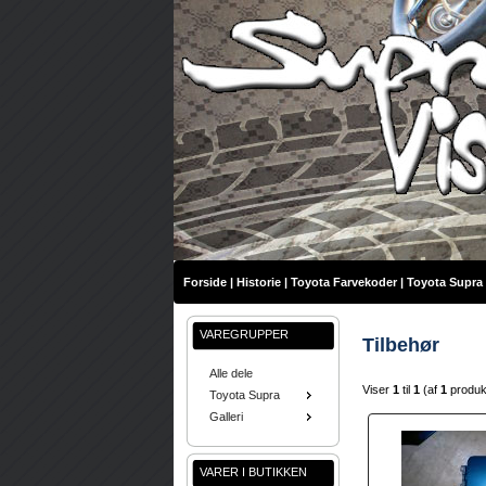
Forside
|
Historie
|
Toyota Farvekoder
|
Toyota Supra 
VAREGRUPPER
Tilbehør
Alle dele
Viser
1
til
1
(af
1
produ
Toyota Supra
Galleri
VARER I BUTIKKEN