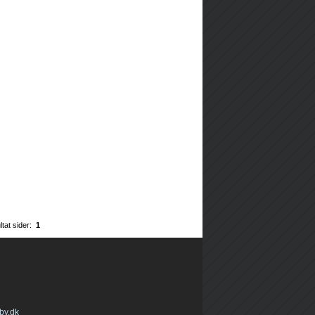
ltat sider:
1
by.dk