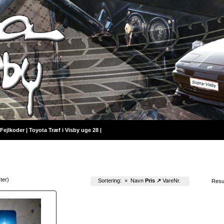
Fejlkoder
|
Toyota Træf i Visby uge 28
|
kter)
Sortering:
×
Navn
Pris ↗
VareNr.
Resu