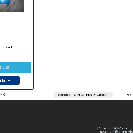
 dæksel
240,00
i kurv
kter)
Sortering:
×
Navn
Pris ↗
VareNr.
Resu
Tlf. +45 21 84 62 72 •
mail@supra-vis
E-mail: