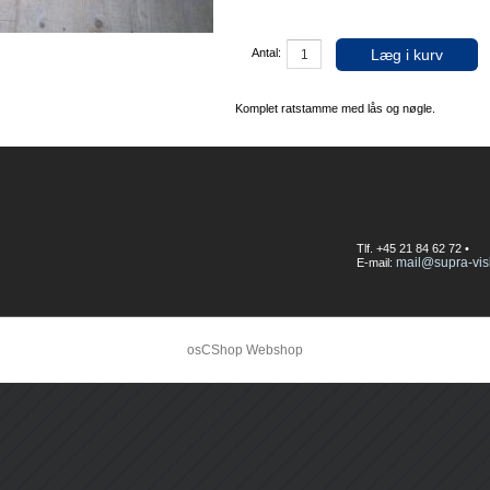
Læg i kurv
Antal:
Komplet ratstamme med lås og nøgle.
Tlf. +45 21 84 62 72 •
mail@supra-vis
E-mail:
osCShop Webshop