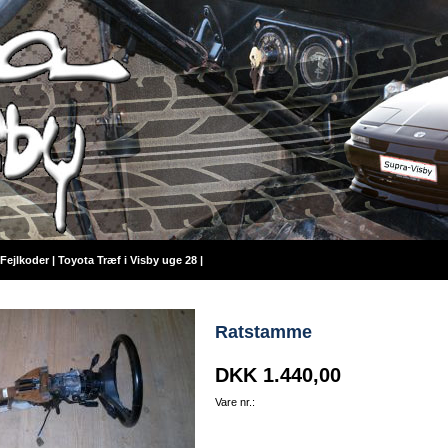
Fejlkoder
|
Toyota Træf i Visby uge 28
|
Ratstamme
DKK 1.440,00
Vare nr.: