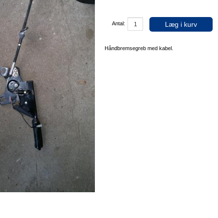
Læg i kurv
Antal:
Håndbremsegreb med kabel.