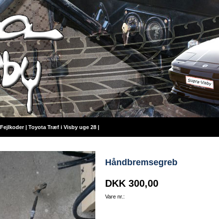
Fejlkoder
|
Toyota Træf i Visby uge 28
|
Håndbremsegreb
DKK 300,00
Vare nr.: