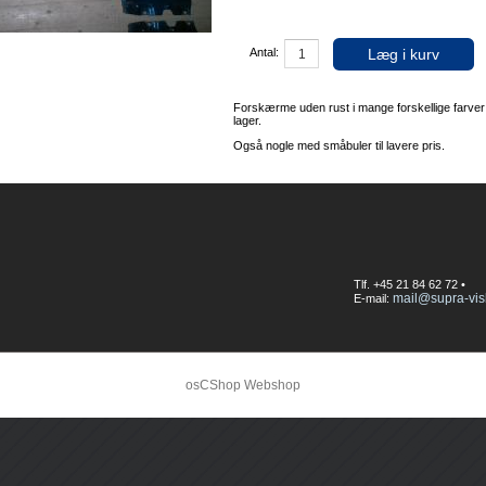
Læg i kurv
Antal:
Forskærme uden rust i mange forskellige farve
lager.
Også nogle med småbuler til lavere pris.
Tlf. +45 21 84 62 72 •
mail@supra-vis
E-mail:
osCShop Webshop