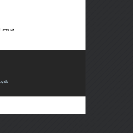
r haves på
by.dk