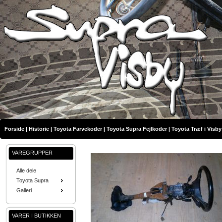
Forside
|
Historie
|
Toyota Farvekoder
|
Toyota Supra Fejlkoder
|
Toyota Træf i Visby
VAREGRUPPER
Alle dele
Toyota Supra
Galleri
VARER I BUTIKKEN