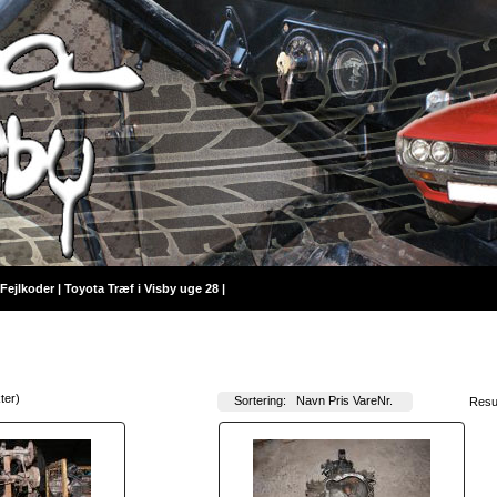
Fejlkoder
|
Toyota Træf i Visby uge 28
|
kter)
Sortering:
Navn
Pris
VareNr.
Resu