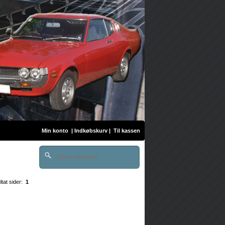
Min konto
|
Indkøbskurv
|
Til kassen
ltat sider:
1