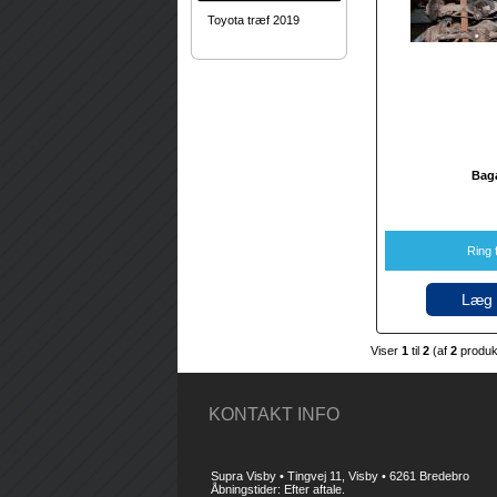
Toyota træf 2019
Bag
Ring f
Læg 
Viser
1
til
2
(af
2
produ
KONTAKT INFO
Supra Visby • Tingvej 11, Visby • 6261 Bredebro
Åbningstider: Efter aftale.