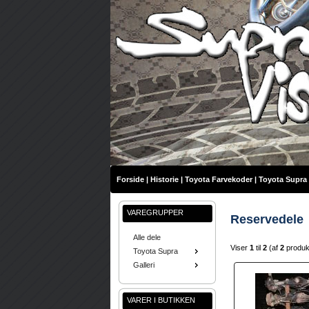
Forside
|
Historie
|
Toyota Farvekoder
|
Toyota Supra 
VAREGRUPPER
Reservedele
Alle dele
Viser
1
til
2
(af
2
produ
Toyota Supra
Galleri
VARER I BUTIKKEN