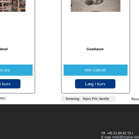
aksel
Gearkasse
or pris
DKK 3.000,00
i kurv
Læg i kurv
kter)
Sortering:
Navn
Pris
VareNr.
Resu
Tlf. +45 21 84 62 72 •
mail@supra-vis
E-mail: