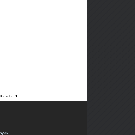
ltat sider:
1
by.dk