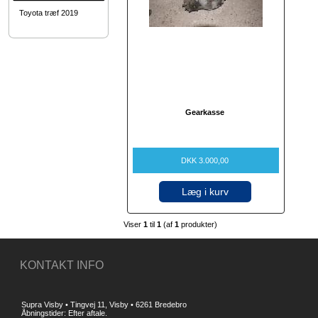
Toyota træf 2019
Gearkasse
DKK 3.000,00
Læg i kurv
Viser
1
til
1
(af
1
produkter)
KONTAKT INFO
Supra Visby • Tingvej 11, Visby • 6261 Bredebro
Åbningstider: Efter aftale.