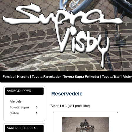
Forside
|
Historie
|
Toyota Farvekoder
|
Toyota Supra Fejlkoder
|
Toyota Træf i Visby
VAREGRUPPER
Reservedele
Alle dele
Viser
1
til
1
(af
1
produkter)
Toyota Supra
Galleri
VARER I BUTIKKEN