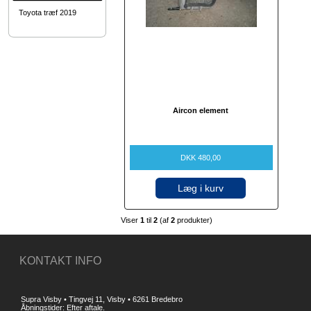
Toyota træf 2019
Aircon element
DKK 480,00
Læg i kurv
Viser
1
til
2
(af
2
produkter)
KONTAKT INFO
Supra Visby • Tingvej 11, Visby • 6261 Bredebro
Åbningstider: Efter aftale.