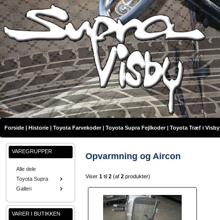
Forside
|
Historie
|
Toyota Farvekoder
|
Toyota Supra Fejlkoder
|
Toyota Træf i Visby
VAREGRUPPER
Opvarmning og Aircon
Alle dele
Viser
1
til
2
(af
2
produkter)
Toyota Supra
Galleri
VARER I BUTIKKEN