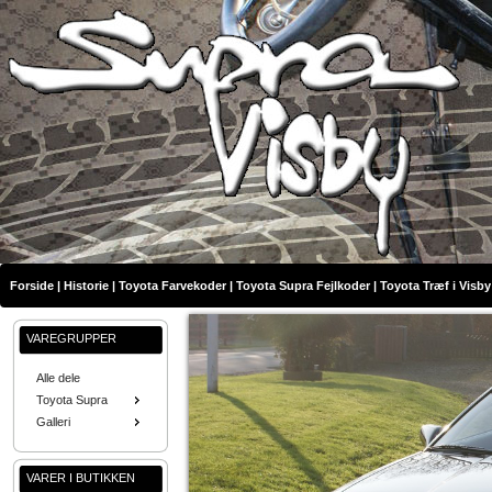
Forside
|
Historie
|
Toyota Farvekoder
|
Toyota Supra Fejlkoder
|
Toyota Træf i Visby
VAREGRUPPER
Alle dele
Toyota Supra
Galleri
VARER I BUTIKKEN